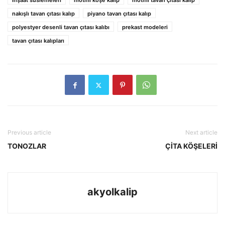
inşaat süslemeleri
motifli köşe kalıp
motifli tavan çıtası kalıp
nakışlı tavan çıtası kalıp
piyano tavan çıtası kalıp
polyestyer desenli tavan çıtası kalıbı
prekast modeleri
tavan çıtası kalıpları
Previous article
Next article
TONOZLAR
ÇİTA KÖŞELERİ
akyolkalip