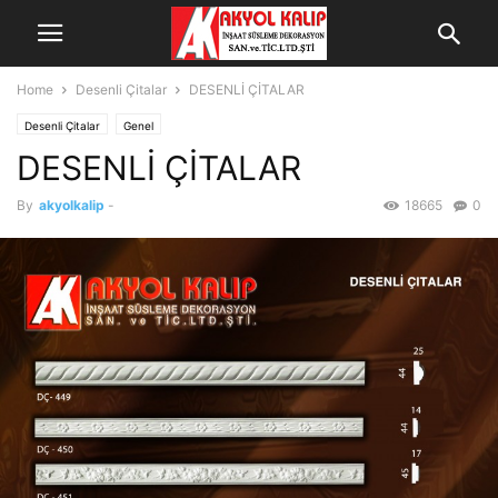
Home
Desenli Çitalar
DESENLİ ÇİTALAR
Desenli Çitalar
Genel
DESENLİ ÇİTALAR
By
akyolkalip
-
18665
0